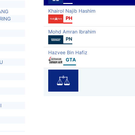
Khairol Najib Hashim
ANG
PH
RING
Mohd Amran Ibrahim
PN
Hazvee Bin Hafiz
GTA
U
I