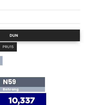
PRU15
N59
Behrang
10,337