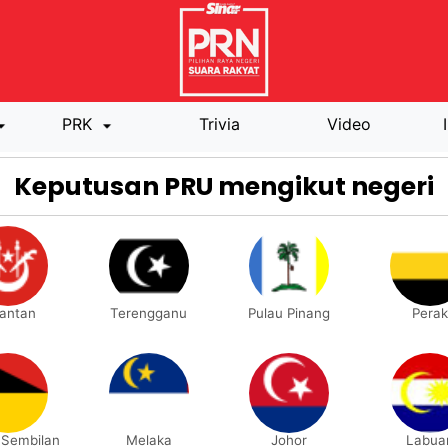
PRK
Trivia
Video
Keputusan PRU mengikut negeri
lantan
Terengganu
Pulau Pinang
Perak
 Sembilan
Melaka
Johor
Labua