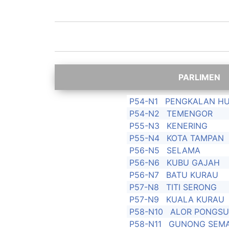
P54-N1
PENGKALAN H
P54-N2
TEMENGOR
P55-N3
KENERING
P55-N4
KOTA TAMPAN
P56-N5
SELAMA
P56-N6
KUBU GAJAH
P56-N7
BATU KURAU
P57-N8
TITI SERONG
P57-N9
KUALA KURAU
P58-N10
ALOR PONGS
P58-N11
GUNONG SEM