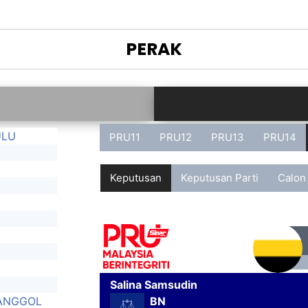
PERAK
ULU
PRU11
PRU12
PRU13
PRU14
Keputusan
Keputusan Parti
Calon
U
Salina Samsudin
ANGGOL
BN