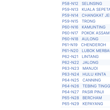
P58-N12
SELINSING
P59-N13
KUALA SEPET
P59-N14
CHANGKAT JE
P59-N15
TRONG
P60-N16
KAMUNTING
P60-N17
POKOK ASSAM
P60-N18
AULONG
P61-N19
CHENDEROH
P61-N20
LUBOK MERBA
P62-N21
LINTANG
P62-N22
JALONG
P63-N23
MANJOI
P63-N24
HULU KINTA
P64-N25
CANNING
P64-N26
TEBING TINGG
P64-N27
PASIR PINJI
P65-N28
BERCHAM
P65-N29
KEPAYANG
P65-N30
BUNTONG