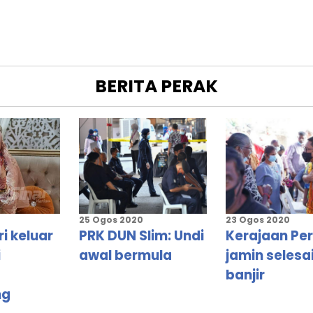
AN
BERITA
PERAK
BAHARU
KAH
25 Ogos 2020
23 Ogos 2020
T
i keluar
PRK DUN Slim: Undi
Kerajaan Pe
I
i
awal bermula
jamin selesai
banjir
G
ng