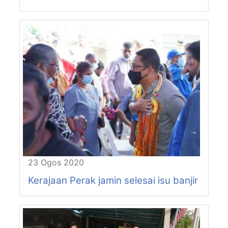
P76-N55
PASIR BEDAMAR
P76-N56
CHANGKAT JONG
P77-N57
SUNGKAI
P77-N58
SLIM
P77-N59
BEHRANG
23 Ogos 2020
Kerajaan Perak jamin selesai isu banjir