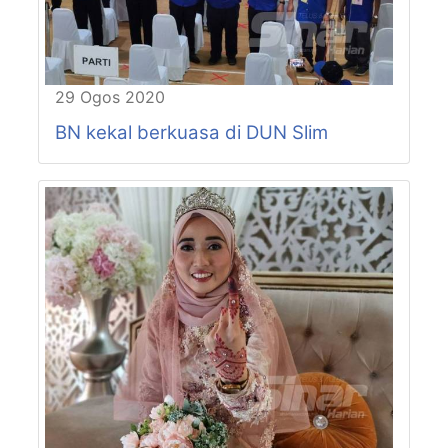
P61-N19
CHENDEROH
P61-N20
LUBOK MERBAU
P62-N21
LINTANG
P62-N22
JALONG
29 Ogos 2020
P63-N23
MANJOI
BN kekal berkuasa di DUN Slim
P63-N24
HULU KINTA
P64-N25
CANNING
P64-N26
TEBING TINGGI
P64-N27
PASIR PINJI
P65-N28
BERCHAM
P65-N29
KEPAYANG
P65-N30
BUNTONG
P66-N31
JELAPANG
P66-N32
MENGLEMBU
P66-N33
TRONOH
P67-N34
BUKIT CHANDAN
P67-N35
MANONG
P68-N36
PENGKALAN BAHARU