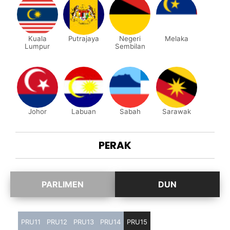
Kuala
Putrajaya
Negeri
Melaka
Lumpur
Sembilan
Johor
Labuan
Sabah
Sarawak
PERAK
PRU11
PRU12
PRU13
PRU14
PRU15