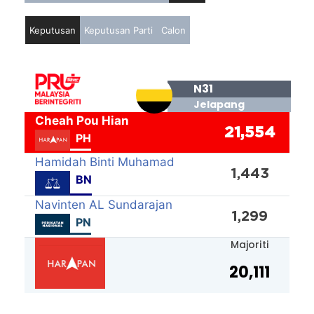
Keputusan
Keputusan Parti
Calon
N31
Jelapang
Cheah Pou Hian
21,554
PH
Hamidah Binti Muhamad
1,443
BN
Navinten AL Sundarajan
1,299
PN
Majoriti
20,111