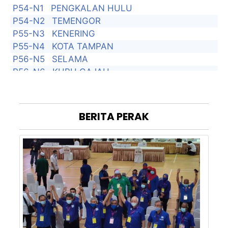
P54-N1
PENGKALAN HULU
P54-N2
TEMENGOR
P55-N3
KENERING
P55-N4
KOTA TAMPAN
P56-N5
SELAMA
P56-N6
KUBU GAJAH
P56-N7
BATU KURAU
P57-N8
TITI SERONG
P57-N9
KUALA KURAU
BERITA
PERAK
P58-N10
ALOR PONGSU
P58-N11
GUNONG SEMANGGOL
P58-N12
SELINSING
P59-N13
KUALA SEPETANG
P59-N14
CHANGKAT JERING
P59-N15
TRONG
P60-N16
KAMUNTING
P60-N17
POKOK ASSAM
P60-N18
AULONG