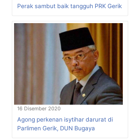
Perak sambut baik tangguh PRK Gerik
P76-N55
PASIR BEDAMAR
P76-N56
CHANGKAT JONG
P77-N57
SUNGKAI
P77-N58
SLIM
P77-N59
BEHRANG
16 Disember 2020
Agong perkenan isytihar darurat di
Parlimen Gerik, DUN Bugaya