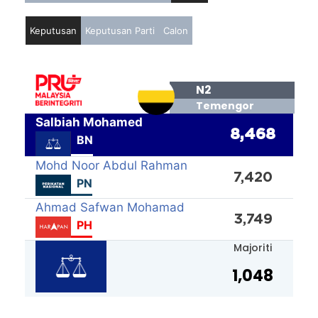
Keputusan
Keputusan Parti
Calon
N2
Temengor
Salbiah Mohamed
8,468
BN
Mohd Noor Abdul Rahman
7,420
PN
Ahmad Safwan Mohamad
3,749
PH
Majoriti
1,048