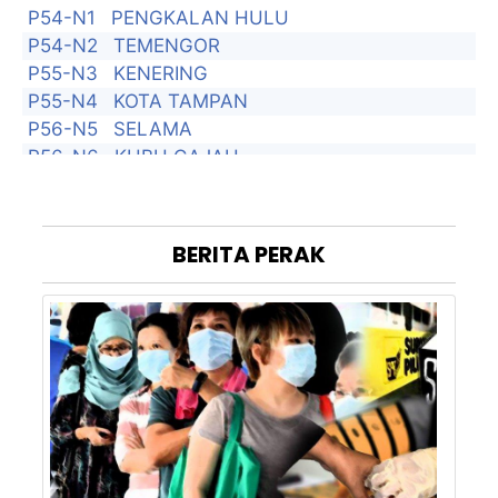
P54-N1
PENGKALAN HULU
P54-N2
TEMENGOR
P55-N3
KENERING
P55-N4
KOTA TAMPAN
P56-N5
SELAMA
P56-N6
KUBU GAJAH
P56-N7
BATU KURAU
P57-N8
TITI SERONG
P57-N9
KUALA KURAU
BERITA
PERAK
P58-N10
ALOR PONGSU
P58-N11
GUNONG SEMANGGOL
P58-N12
SELINSING
P59-N13
KUALA SEPETANG
P59-N14
CHANGKAT JERING
P59-N15
TRONG
P60-N16
KAMUNTING
P60-N17
POKOK ASSAM
P60-N18
AULONG