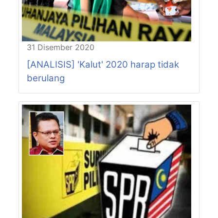
P61-N19
CHENDEROH
P61-N20
LUBOK MERBAU
P62-N21
LINTANG
P62-N22
JALONG
31 Disember 2020
P63-N23
MANJOI
[ANALISIS] 'Kalut' 2020 harap tidak
P63-N24
HULU KINTA
berulang
P64-N25
CANNING
P64-N26
TEBING TINGGI
P64-N27
PASIR PINJI
P65-N28
BERCHAM
P65-N29
KEPAYANG
P65-N30
BUNTONG
P66-N31
JELAPANG
P66-N32
MENGLEMBU
P66-N33
TRONOH
P67-N34
BUKIT CHANDAN
P67-N35
MANONG
P68-N36
PENGKALAN BAHARU