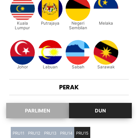
Kuala
Putrajaya
Negeri
Melaka
Lumpur
Sembilan
Johor
Labuan
Sabah
Sarawak
PERAK
PRU11
PRU12
PRU13
PRU14
PRU15