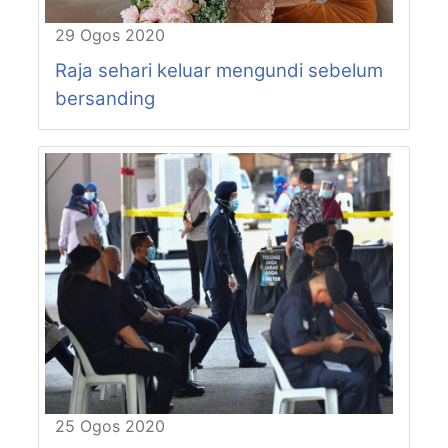
P68-N36
PENGKALAN BAHARU
29 Ogos 2020
P68-N37
PANTAI REMIS
P68-N38
ASTAKA
Raja sehari keluar mengundi sebelum
P69-N39
BELANJA
bersanding
P69-N40
BOTA
P70-N41
MALIM NAWAR
P70-N42
KERANJI
P70-N43
TUALANG SEKAH
P71-N44
SUNGAI RAPAT
P71-N45
SIMPANG PULAI
P71-N46
TEJA
P72-N47
CHENDERIANG
P72-N48
AYER KUNING
P73-N49
SUNGAI MANIK
P73-N50
KAMPONG GAJAH
P74-N51
PASIR PANJANG
P74-N52
PANGKOR
25 Ogos 2020
P75-N53
RUNGKUP