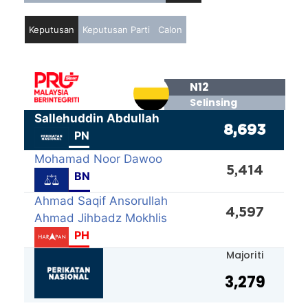
Keputusan
Keputusan Parti
Calon
N12
Selinsing
Sallehuddin Abdullah
8,693
PN
Mohamad Noor Dawoo
5,414
BN
Ahmad Saqif Ansorullah
4,597
Ahmad Jihbadz Mokhlis
PH
Majoriti
3,279