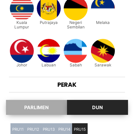
Kuala
Putrajaya
Negeri
Melaka
Lumpur
Sembilan
Johor
Labuan
Sabah
Sarawak
PERAK
PRU11
PRU12
PRU13
PRU14
PRU15