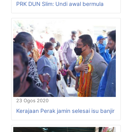
PRK DUN Slim: Undi awal bermula
P75-N54
HUTAN MELINTANG
P76-N55
PASIR BEDAMAR
P76-N56
CHANGKAT JONG
P77-N57
SUNGKAI
P77-N58
SLIM
P77-N59
BEHRANG
23 Ogos 2020
Kerajaan Perak jamin selesai isu banjir