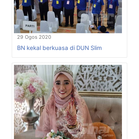
P60-N18
AULONG
P61-N19
CHENDEROH
P61-N20
LUBOK MERBAU
P62-N21
LINTANG
P62-N22
JALONG
29 Ogos 2020
P63-N23
MANJOI
BN kekal berkuasa di DUN Slim
P63-N24
HULU KINTA
P64-N25
CANNING
P64-N26
TEBING TINGGI
P64-N27
PASIR PINJI
P65-N28
BERCHAM
P65-N29
KEPAYANG
P65-N30
BUNTONG
P66-N31
JELAPANG
P66-N32
MENGLEMBU
P66-N33
TRONOH
P67-N34
BUKIT CHANDAN
P67-N35
MANONG