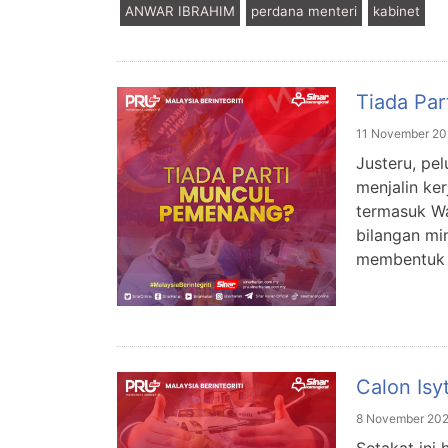
ANWAR IBRAHIM
perdana menteri
kabinet
Tiada Pa
11 November 20
Justeru, pe
menjalin ke
termasuk Wa
bilangan mi
membentuk 
Calon Isy
8 November 20