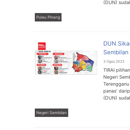
(DUN) sudah
Pulau Pinang
DUN Sika
Sembilan
3 Ogos 2023
TIRAI piliha
Negeri Semb
Terengganu 
panas’ dari
(DUN) sudah
Negeri Sembilan