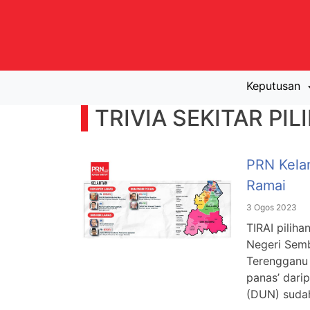
Keputusan
TRIVIA
SEKITAR PIL
PRN Kela
Ramai
3 Ogos 2023
TIRAI piliha
Negeri Semb
Terengganu 
panas’ dari
(DUN) sudah