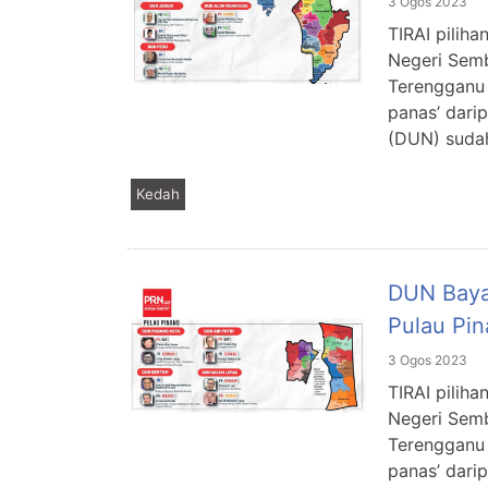
3 Ogos 2023
TIRAI piliha
Negeri Semb
Terengganu 
panas’ dari
(DUN) sudah
Kedah
DUN Baya
Pulau Pi
3 Ogos 2023
TIRAI piliha
Negeri Semb
Terengganu 
panas’ dari