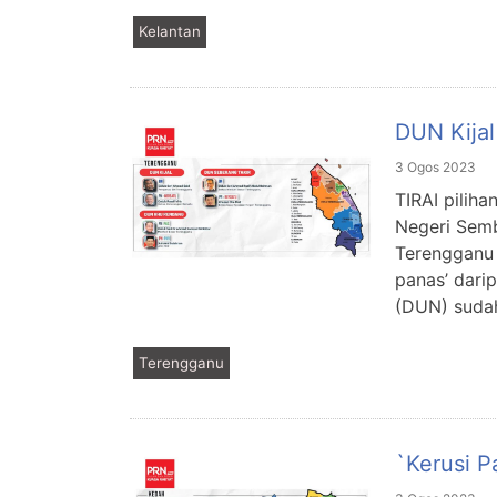
Kelantan
DUN Kijal
3 Ogos 2023
TIRAI piliha
Negeri Semb
Terengganu 
panas’ dari
(DUN) sudah
Terengganu
`Kerusi 