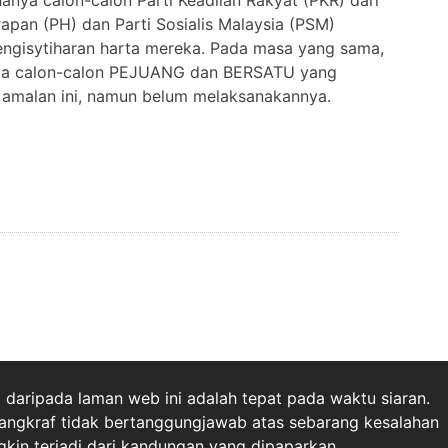
hanya calon-calon Parti Keadilan Rakyat (PKR) dari
apan (PH) dan Parti Sosialis Malaysia (PSM)
gisytiharan harta mereka. Pada masa yang sama,
uga calon-calon PEJUANG dan BERSATU yang
amalan ini, namun belum melaksanakannya.
daripada laman web ini adalah tepat pada waktu siaran.
angkraf tidak bertanggungjawab atas sebarang kesalahan
in terjadi dari kandungan yang dipaparkan.