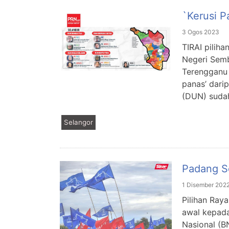
`Kerusi P
3 Ogos 2023
TIRAI piliha
Negeri Semb
Terengganu 
panas’ dari
(DUN) sudah
Selangor
Padang S
1 Disember 202
Pilihan Ray
awal kepada
Nasional (B