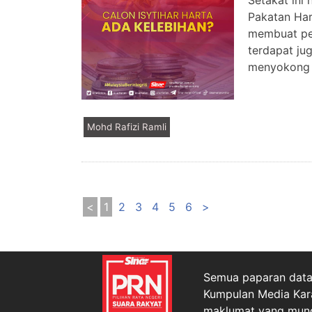
Setakat ini 
Pakatan Har
membuat pen
terdapat j
menyokong 
Mohd Rafizi Ramli
<
1
2
3
4
5
6
>
Semua paparan data 
Kumpulan Media Kar
maklumat yang mungk