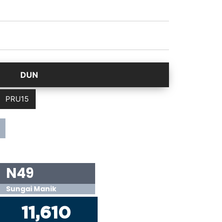
PRU15
N49
Sungai Manik
11,610