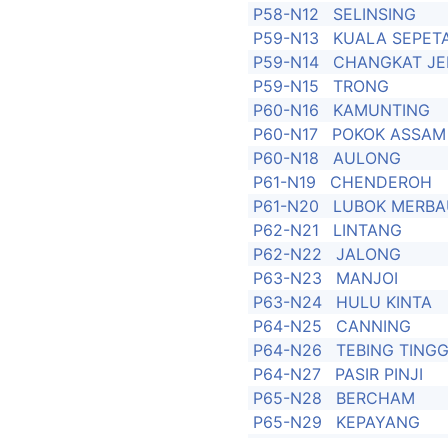
P58-N12
SELINSING
P59-N13
KUALA SEPET
P59-N14
CHANGKAT JE
P59-N15
TRONG
P60-N16
KAMUNTING
P60-N17
POKOK ASSAM
P60-N18
AULONG
P61-N19
CHENDEROH
P61-N20
LUBOK MERBA
P62-N21
LINTANG
P62-N22
JALONG
P63-N23
MANJOI
P63-N24
HULU KINTA
P64-N25
CANNING
P64-N26
TEBING TINGG
P64-N27
PASIR PINJI
P65-N28
BERCHAM
P65-N29
KEPAYANG
P65-N30
BUNTONG