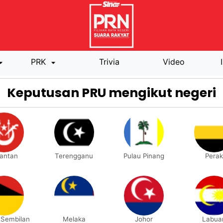
PRK
Trivia
Video
Keputusan PRU mengikut negeri
lantan
Terengganu
Pulau Pinang
Perak
 Sembilan
Melaka
Johor
Labua