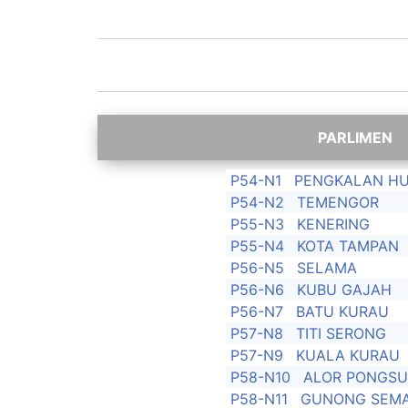
P54-N1
PENGKALAN H
P54-N2
TEMENGOR
P55-N3
KENERING
P55-N4
KOTA TAMPAN
P56-N5
SELAMA
P56-N6
KUBU GAJAH
P56-N7
BATU KURAU
P57-N8
TITI SERONG
P57-N9
KUALA KURAU
P58-N10
ALOR PONGS
P58-N11
GUNONG SEM