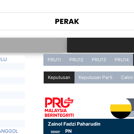
PERAK
ULU
PRU11
PRU12
PRU13
PRU14
Keputusan
Keputusan Parti
Calon
U
Zainol Fadzi Paharudin
ANGGOL
PN