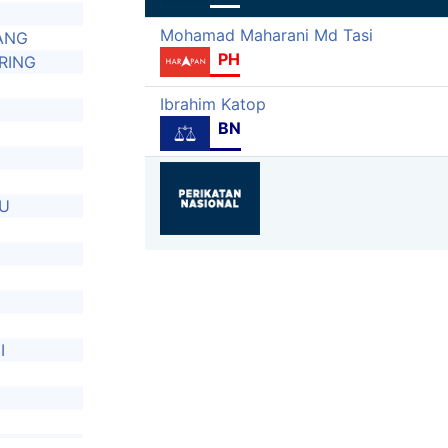
Mohamad Maharani Md Tasi
ANG
PH
RING
Ibrahim Katop
BN
U
I