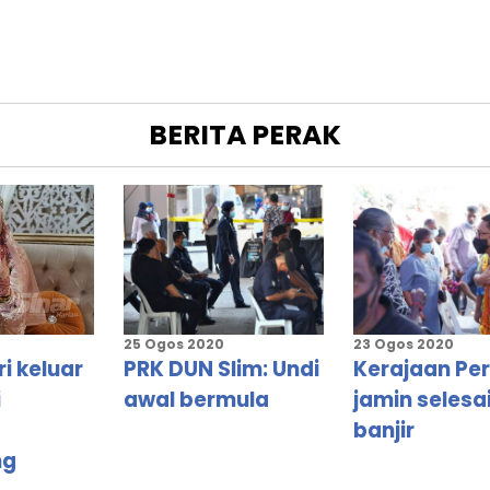
AN
BERITA
PERAK
BAHARU
KAH
25 Ogos 2020
23 Ogos 2020
T
i keluar
PRK DUN Slim: Undi
Kerajaan Pe
I
i
awal bermula
jamin selesai
banjir
G
ng