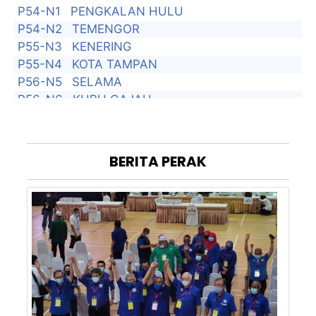
P54-N1
PENGKALAN HULU
P54-N2
TEMENGOR
P55-N3
KENERING
P55-N4
KOTA TAMPAN
P56-N5
SELAMA
P56-N6
KUBU GAJAH
P56-N7
BATU KURAU
P57-N8
TITI SERONG
P57-N9
KUALA KURAU
BERITA
PERAK
P58-N10
ALOR PONGSU
P58-N11
GUNONG SEMANGGOL
P58-N12
SELINSING
P59-N13
KUALA SEPETANG
P59-N14
CHANGKAT JERING
P59-N15
TRONG
P60-N16
KAMUNTING
P60-N17
POKOK ASSAM
P60-N18
AULONG