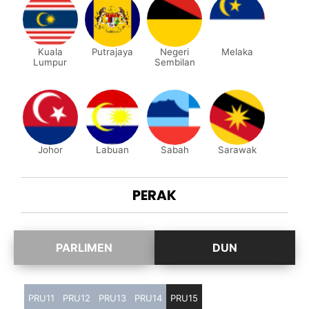
Kuala
Putrajaya
Negeri
Melaka
Lumpur
Sembilan
Johor
Labuan
Sabah
Sarawak
PERAK
PRU11
PRU12
PRU13
PRU14
PRU15