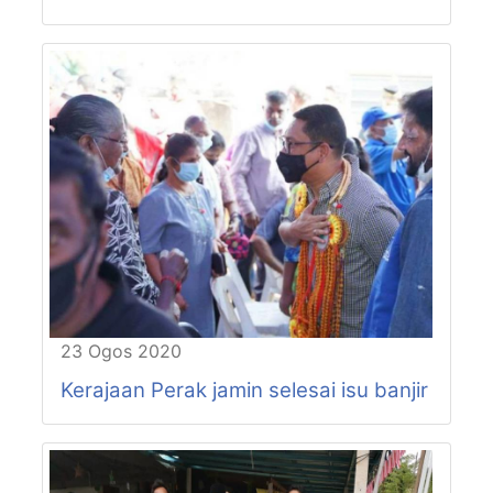
P76-N55
PASIR BEDAMAR
P76-N56
CHANGKAT JONG
P77-N57
SUNGKAI
P77-N58
SLIM
P77-N59
BEHRANG
23 Ogos 2020
Kerajaan Perak jamin selesai isu banjir