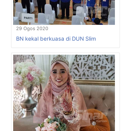
P61-N19
CHENDEROH
P61-N20
LUBOK MERBAU
P62-N21
LINTANG
P62-N22
JALONG
29 Ogos 2020
P63-N23
MANJOI
BN kekal berkuasa di DUN Slim
P63-N24
HULU KINTA
P64-N25
CANNING
P64-N26
TEBING TINGGI
P64-N27
PASIR PINJI
P65-N28
BERCHAM
P65-N29
KEPAYANG
P65-N30
BUNTONG
P66-N31
JELAPANG
P66-N32
MENGLEMBU
P66-N33
TRONOH
P67-N34
BUKIT CHANDAN
P67-N35
MANONG
P68-N36
PENGKALAN BAHARU