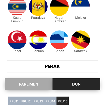
Kuala
Putrajaya
Negeri
Melaka
Lumpur
Sembilan
Johor
Labuan
Sabah
Sarawak
PERAK
PRU11
PRU12
PRU13
PRU14
PRU15