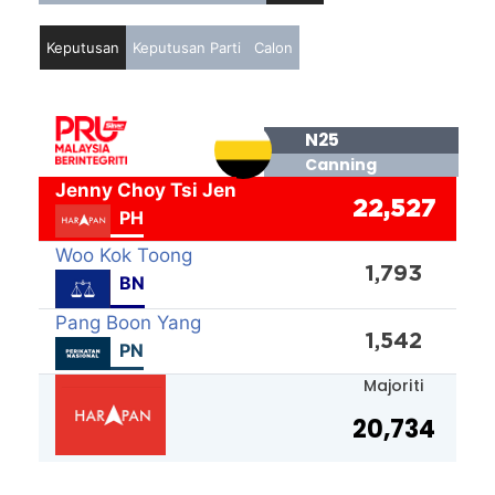
Keputusan
Keputusan Parti
Calon
N25
Canning
Jenny Choy Tsi Jen
22,527
PH
Woo Kok Toong
1,793
BN
Pang Boon Yang
1,542
PN
Majoriti
20,734