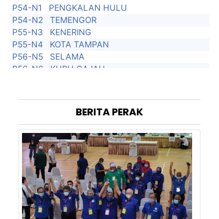
P54-N1
PENGKALAN HULU
P54-N2
TEMENGOR
P55-N3
KENERING
P55-N4
KOTA TAMPAN
P56-N5
SELAMA
P56-N6
KUBU GAJAH
P56-N7
BATU KURAU
P57-N8
TITI SERONG
P57-N9
KUALA KURAU
BERITA
PERAK
P58-N10
ALOR PONGSU
P58-N11
GUNONG SEMANGGOL
P58-N12
SELINSING
P59-N13
KUALA SEPETANG
P59-N14
CHANGKAT JERING
P59-N15
TRONG
P60-N16
KAMUNTING
P60-N17
POKOK ASSAM
P60-N18
AULONG