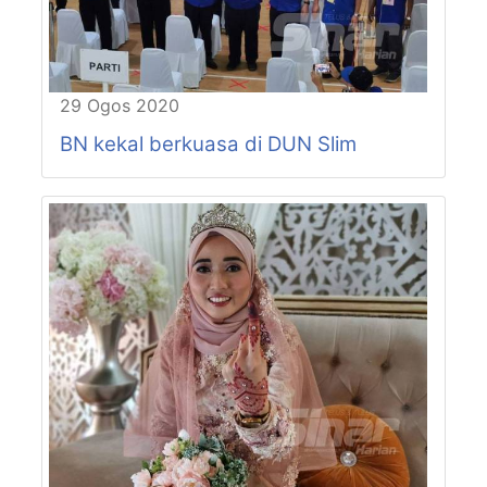
P61-N19
CHENDEROH
P61-N20
LUBOK MERBAU
P62-N21
LINTANG
P62-N22
JALONG
29 Ogos 2020
P63-N23
MANJOI
BN kekal berkuasa di DUN Slim
P63-N24
HULU KINTA
P64-N25
CANNING
P64-N26
TEBING TINGGI
P64-N27
PASIR PINJI
P65-N28
BERCHAM
P65-N29
KEPAYANG
P65-N30
BUNTONG
P66-N31
JELAPANG
P66-N32
MENGLEMBU
P66-N33
TRONOH
P67-N34
BUKIT CHANDAN
P67-N35
MANONG
P68-N36
PENGKALAN BAHARU