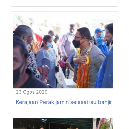
P76-N55
PASIR BEDAMAR
P76-N56
CHANGKAT JONG
P77-N57
SUNGKAI
P77-N58
SLIM
P77-N59
BEHRANG
23 Ogos 2020
Kerajaan Perak jamin selesai isu banjir