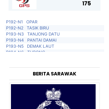
175
P192-N1
OPAR
P192-N2
TASIK BIRU
P193-N3
TANJONG DATU
P193-N4
PANTAI DAMAI
P193-N5
DEMAK LAUT
P194-N6
TUPONG
P194-N7
SAMARIANG
P194-N8
SATOK
P195-N9
PADUNGAN
BERITA
SARAWAK
P195-N10
PENDING
P195-N11
BATU LINTANG
P196-N12
KOTA SENTOSA
P196-N13
BATU KITANG
P196-N14
BATU KAWAH
P197-N15
ASAJAYA