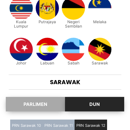
Kuala
Putrajaya
Negeri
Melaka
Lumpur
Sembilan
Johor
Labuan
Sabah
Sarawak
SARAWAK
PRN Sarawak 10
PRN Sarawak 11
PRN Sarawak 12