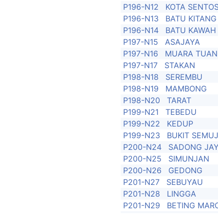
P196-N12
KOTA SENTO
P196-N13
BATU KITANG
P196-N14
BATU KAWAH
P197-N15
ASAJAYA
P197-N16
MUARA TUA
P197-N17
STAKAN
P198-N18
SEREMBU
P198-N19
MAMBONG
P198-N20
TARAT
P199-N21
TEBEDU
P199-N22
KEDUP
P199-N23
BUKIT SEMU
P200-N24
SADONG JA
P200-N25
SIMUNJAN
P200-N26
GEDONG
P201-N27
SEBUYAU
P201-N28
LINGGA
P201-N29
BETING MAR
P202-N30
BALAI RINGI