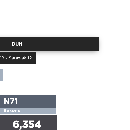
PRN Sarawak 12
N71
Bekenu
6,354