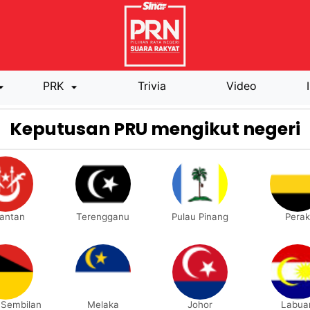
PRK
Trivia
Video
Keputusan PRU mengikut negeri
lantan
Terengganu
Pulau Pinang
Perak
 Sembilan
Melaka
Johor
Labua