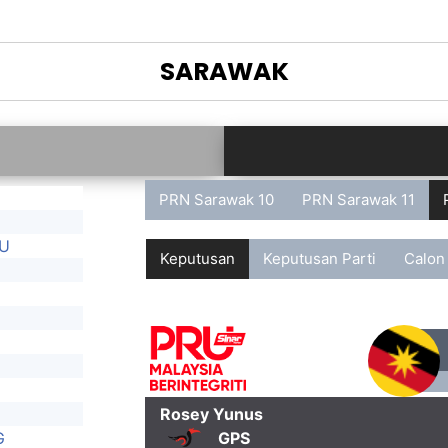
SARAWAK
PRN Sarawak 10
PRN Sarawak 11
U
Keputusan
Keputusan Parti
Calon
Rosey Yunus
G
GPS