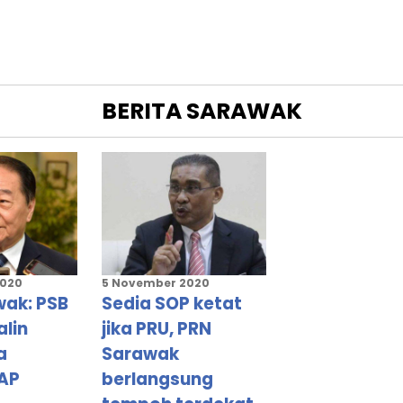
NAN
G
BERITA
SARAWAK
N
NG
2020
5 November 2020
wak: PSB
Sedia SOP ketat
alin
jika PRU, PRN
a
Sarawak
AP
berlangsung