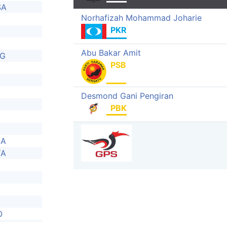
SA
Norhafizah Mohammad Joharie
PKR
Abu Bakar Amit
NG
PSB
Desmond Gani Pengiran
PBK
JA
YA
O
N