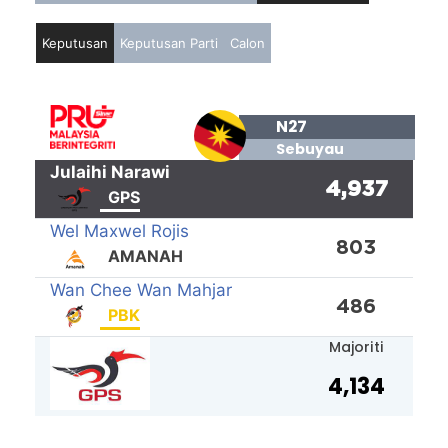
Keputusan
Keputusan Parti
Calon
N27
Sebuyau
Julaihi Narawi
4,937
GPS
Wel Maxwel Rojis
803
AMANAH
Wan Chee Wan Mahjar
486
PBK
Majoriti
4,134