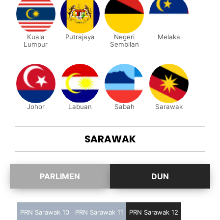
Kuala
Putrajaya
Negeri
Melaka
Lumpur
Sembilan
Johor
Labuan
Sabah
Sarawak
SARAWAK
PRN Sarawak 10
PRN Sarawak 11
PRN Sarawak 12