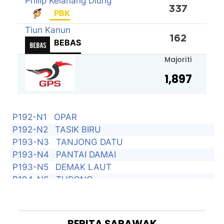
Philip Kelanang Diung
337
PBK
Tiun Kanun
162
BEBAS
Majoriti
1,897
P192-N1
OPAR
P192-N2
TASIK BIRU
P193-N3
TANJONG DATU
P193-N4
PANTAI DAMAI
P193-N5
DEMAK LAUT
P194-N6
TUPONG
P194-N7
SAMARIANG
P194-N8
SATOK
P195-N9
PADUNGAN
BERITA
SARAWAK