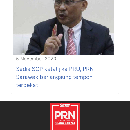
P208-N46
MERADONG
P209-N47
PAKAN
P209-N48
MELUAN
P210-N49
NGEMAH
P210-N50
MACHAN
P211-N51
BUKIT ASSEK
P211-N52
DUDONG
P212-N53
BAWANG ASSAN
5 November 2020
P212-N54
PELAWAN
Sedia SOP ketat jika PRU, PRN
P212-N55
NANGKA
Sarawak berlangsung tempoh
P213-N56
DALAT
P213-N57
TELLIAN
terdekat
P213-N58
BALINGIAN
P214-N59
TAMIN
P214-N60
KAKUS
P215-N61
PELAGUS
P215-N62
KATIBAS
P215-N63
BUKIT GORAM