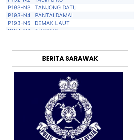
P193-N3
TANJONG DATU
P193-N4
PANTAI DAMAI
P193-N5
DEMAK LAUT
P194-N6
TUPONG
P194-N7
SAMARIANG
P194-N8
SATOK
P195-N9
PADUNGAN
BERITA
SARAWAK
P195-N10
PENDING
P195-N11
BATU LINTANG
P196-N12
KOTA SENTOSA
P196-N13
BATU KITANG
P196-N14
BATU KAWAH
P197-N15
ASAJAYA
P197-N16
MUARA TUANG
P197-N17
STAKAN
P198-N18
SEREMBU
P198-N19
MAMBONG