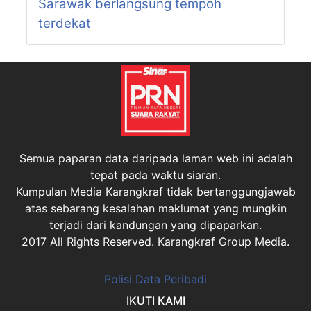
Sarawak berlangsung tempoh
P213-N56
DALAT
P213-N57
TELLIAN
terdekat
P213-N58
BALINGIAN
P214-N59
TAMIN
P214-N60
KAKUS
P215-N61
PELAGUS
P215-N62
KATIBAS
P215-N63
BUKIT GORAM
P216-N64
BALEH
Semua paparan data daripada laman web ini adalah
P216-N65
BELAGA
tepat pada waktu siaran.
P216-N66
MURUM
Kumpulan Media Karangkraf tidak bertanggungjawab
P217-N67
JEPAK
atas sebarang kesalahan maklumat yang mungkin
P217-N68
TANJONG BATU
terjadi dari kandungan yang dipaparkan.
P217-N69
KEMENA
2017 All Rights Reserved. Karangkraf Group Media.
P217-N70
SAMALAJU
P218-N71
BEKENU
Polisi Data Peribadi
P218-N72
LAMBIR
P219-N73
PIASAU
IKUTI KAMI