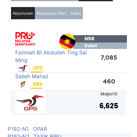
Keputusan
Keputusan Parti
Calon
N56
Dalat
Fatimah Bt Abdullah Ting Sai
7,085
Ming
GPS
Salleh Mahali
460
PBK
Majoriti
6,625
P192-N1
OPAR
P192-N2
TASIK BIRU