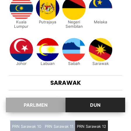
Kuala
Putrajaya
Negeri
Melaka
Lumpur
Sembilan
Johor
Labuan
Sabah
Sarawak
SARAWAK
PRN Sarawak 10
PRN Sarawak 11
PRN Sarawak 12