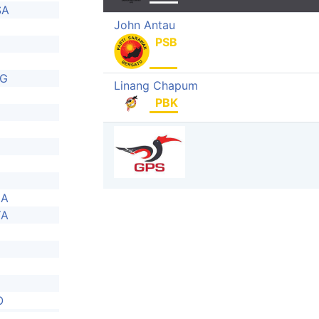
SA
John Antau
PSB
NG
Linang Chapum
PBK
JA
YA
O
N