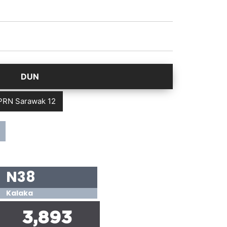
PRN Sarawak 12
N38
Kalaka
3,893