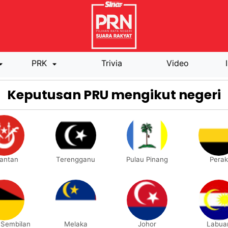
PRK
Trivia
Video
Keputusan PRU mengikut negeri
lantan
Terengganu
Pulau Pinang
Perak
 Sembilan
Melaka
Johor
Labua