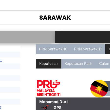
SARAWAK
PRN Sarawak 10
PRN Sarawak 11
U
Keputusan
Keputusan Parti
Calon
Mohamad Duri
G
GPS