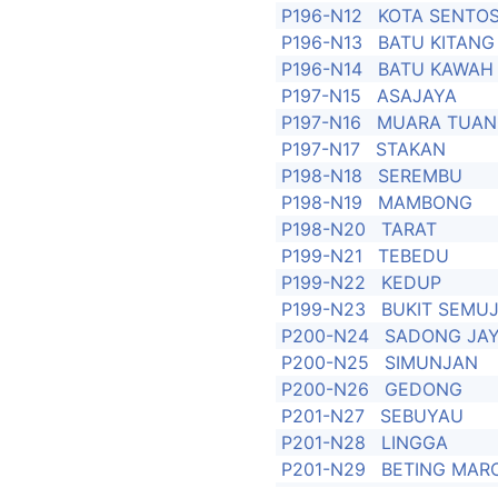
P196-N12
KOTA SENTO
P196-N13
BATU KITANG
P196-N14
BATU KAWAH
P197-N15
ASAJAYA
P197-N16
MUARA TUA
P197-N17
STAKAN
P198-N18
SEREMBU
P198-N19
MAMBONG
P198-N20
TARAT
P199-N21
TEBEDU
P199-N22
KEDUP
P199-N23
BUKIT SEMU
P200-N24
SADONG JA
P200-N25
SIMUNJAN
P200-N26
GEDONG
P201-N27
SEBUYAU
P201-N28
LINGGA
P201-N29
BETING MAR
P202-N30
BALAI RINGI