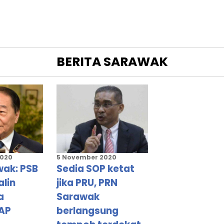
NAN
G
BERITA
SARAWAK
N
NG
2020
5 November 2020
wak: PSB
Sedia SOP ketat
alin
jika PRU, PRN
a
Sarawak
AP
berlangsung