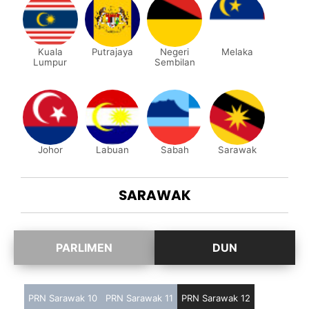
Kuala
Putrajaya
Negeri
Melaka
Lumpur
Sembilan
Johor
Labuan
Sabah
Sarawak
SARAWAK
PRN Sarawak 10
PRN Sarawak 11
PRN Sarawak 12