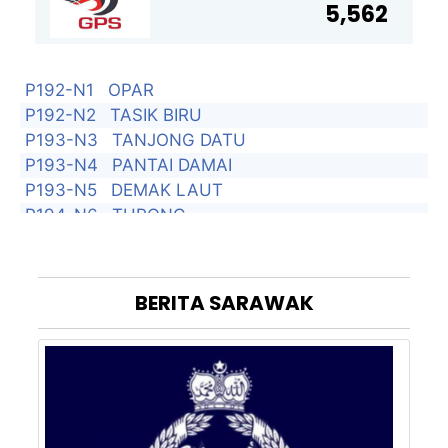
5,562
P192-N1
OPAR
P192-N2
TASIK BIRU
P193-N3
TANJONG DATU
P193-N4
PANTAI DAMAI
P193-N5
DEMAK LAUT
P194-N6
TUPONG
P194-N7
SAMARIANG
P194-N8
SATOK
P195-N9
PADUNGAN
BERITA
SARAWAK
P195-N10
PENDING
P195-N11
BATU LINTANG
P196-N12
KOTA SENTOSA
P196-N13
BATU KITANG
P196-N14
BATU KAWAH
P197-N15
ASAJAYA