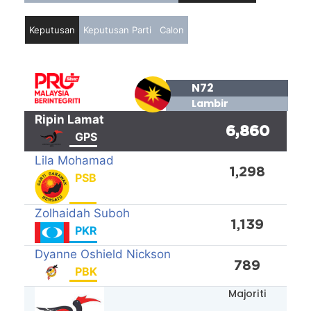
Keputusan
Keputusan Parti
Calon
N72
Lambir
Ripin Lamat
6,860
GPS
Lila Mohamad
1,298
PSB
Zolhaidah Suboh
1,139
PKR
Dyanne Oshield Nickson
789
PBK
Majoriti