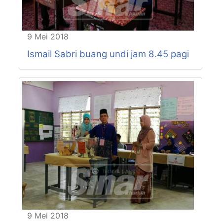
P89-N34
KETARI
P89-N35
SABAI
P89-N36
PELANGAI
9 Mei 2018
P90-N37
GUAI
P90-N38
TRIANG
Ismail Sabri buang undi jam 8.45 pagi
P90-N39
KEMAYAN
P91-N40
BUKIT IBAM
P91-N41
MUADZAM SHAH
P91-N42
TIOMAN
9 Mei 2018