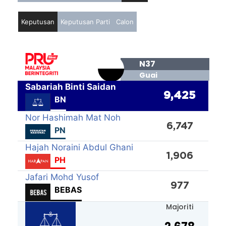
Keputusan
Keputusan Parti
Calon
N37
Guai
Sabariah Binti Saidan
9,425
BN
Nor Hashimah Mat Noh
6,747
PN
Hajah Noraini Abdul Ghani
1,906
PH
Jafari Mohd Yusof
977
BEBAS
Majoriti