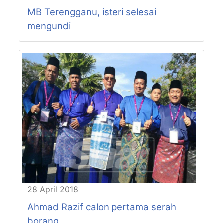
MB Terengganu, isteri selesai
mengundi
28 April 2018
Ahmad Razif calon pertama serah
borang