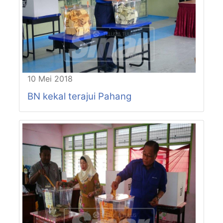
P83-N16
INDERAPURA
P84-N17
SUNGAI LEMBING
P84-N18
LEPAR
P84-N19
PANCHING
P85-N20
PULAU MANIS
P85-N21
PERAMU JAYA
P85-N22
BEBAR
10 Mei 2018
P85-N23
CHINI
BN kekal terajui Pahang
P86-N24
LUIT
P86-N25
KUALA SENTUL
P86-N26
CHENOR
P87-N27
JENDERAK
P87-N28
KERDAU
P87-N29
JENGKA
P88-N30
MENTAKAB
P88-N31
LANCHANG
P88-N32
KUALA SEMANTAN
P89-N33
BILUT