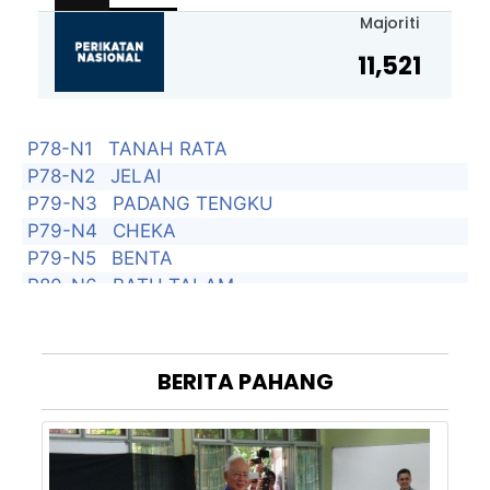
Majoriti
11,521
P78-N1
TANAH RATA
P78-N2
JELAI
P79-N3
PADANG TENGKU
P79-N4
CHEKA
P79-N5
BENTA
P80-N6
BATU TALAM
P80-N7
TRAS
P80-N8
DONG
P81-N9
TAHAN
BERITA
PAHANG
P81-N10
DAMAK
P81-N11
PULAU TAWAR
P82-N12
BESERAH
P82-N13
SEMAMBU