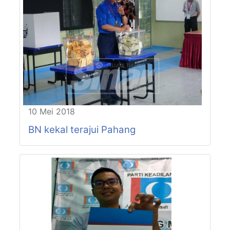
P83-N14
TERUNTUM
P83-N15
TANJUNG LUMPUR
P83-N16
INDERAPURA
P84-N17
SUNGAI LEMBING
P84-N18
LEPAR
P84-N19
PANCHING
P85-N20
PULAU MANIS
P85-N21
PERAMU JAYA
P85-N22
BEBAR
10 Mei 2018
P85-N23
CHINI
BN kekal terajui Pahang
P86-N24
LUIT
P86-N25
KUALA SENTUL
P86-N26
CHENOR
P87-N27
JENDERAK
P87-N28
KERDAU
P87-N29
JENGKA
P88-N30
MENTAKAB
P88-N31
LANCHANG