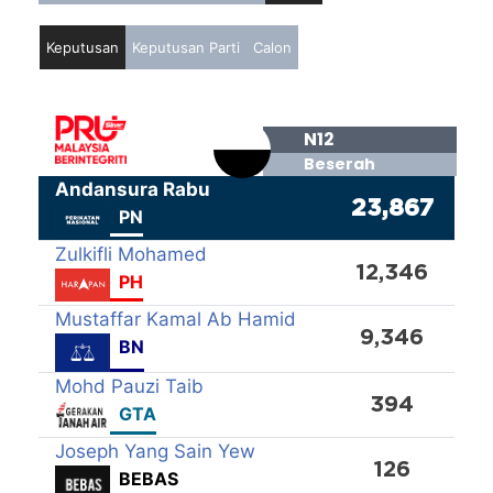
Keputusan
Keputusan Parti
Calon
N12
Beserah
Andansura Rabu
23,867
PN
Zulkifli Mohamed
12,346
PH
Mustaffar Kamal Ab Hamid
9,346
BN
Mohd Pauzi Taib
394
GTA
Joseph Yang Sain Yew
126
BEBAS