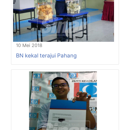
P83-N16
INDERAPURA
P84-N17
SUNGAI LEMBING
P84-N18
LEPAR
P84-N19
PANCHING
P85-N20
PULAU MANIS
P85-N21
PERAMU JAYA
P85-N22
BEBAR
10 Mei 2018
P85-N23
CHINI
BN kekal terajui Pahang
P86-N24
LUIT
P86-N25
KUALA SENTUL
P86-N26
CHENOR
P87-N27
JENDERAK
P87-N28
KERDAU
P87-N29
JENGKA
P88-N30
MENTAKAB
P88-N31
LANCHANG
P88-N32
KUALA SEMANTAN
P89-N33
BILUT