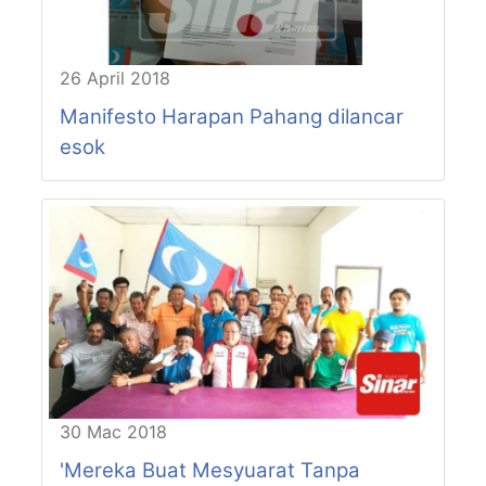
P89-N34
KETARI
P89-N35
SABAI
P89-N36
PELANGAI
26 April 2018
P90-N37
GUAI
P90-N38
TRIANG
Manifesto Harapan Pahang dilancar
P90-N39
KEMAYAN
esok
P91-N40
BUKIT IBAM
P91-N41
MUADZAM SHAH
P91-N42
TIOMAN
30 Mac 2018
'Mereka Buat Mesyuarat Tanpa