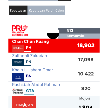
Keputusan
Keputusan Parti
Calon
N13
Semambu
Chan Chun Kuang
18,902
PH
Zulfadhli Zakariah
17,098
PN
Khairul Hisham Omar
10,422
BN
Rashidah Abdul Rahman
820
GTA
Majoriti
1,804