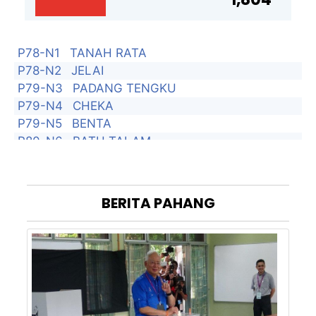
P78-N1
TANAH RATA
P78-N2
JELAI
P79-N3
PADANG TENGKU
P79-N4
CHEKA
P79-N5
BENTA
P80-N6
BATU TALAM
P80-N7
TRAS
P80-N8
DONG
P81-N9
TAHAN
BERITA
PAHANG
P81-N10
DAMAK
P81-N11
PULAU TAWAR
P82-N12
BESERAH
P82-N13
SEMAMBU
P83-N14
TERUNTUM
P83-N15
TANJUNG LUMPUR