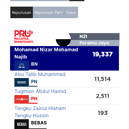
Keputusan
Keputusan Parti
Calon
N21
Peramu Jaya
Mohamad Nizar Mohamad
19,337
Najib
BN
Abu Talib Muhammad
11,514
PN
Tugimon Abdul Hamid
2,511
PH
Tengku Zainul Hisham
193
Tengku Hussin
BEBAS