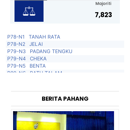
Majoriti
7,823
P78-N1
TANAH RATA
P78-N2
JELAI
P79-N3
PADANG TENGKU
P79-N4
CHEKA
P79-N5
BENTA
P80-N6
BATU TALAM
P80-N7
TRAS
P80-N8
DONG
P81-N9
TAHAN
BERITA
PAHANG
P81-N10
DAMAK
P81-N11
PULAU TAWAR
P82-N12
BESERAH
P82-N13
SEMAMBU