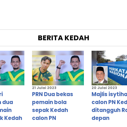
BERITA
KEDAH
21 Julai 2023
20 Julai 2023
ri
PRN Dua bekas
Majlis isytih
 dua
pemain bola
calon PN Ke
main
sepak Kedah
ditangguh R
ak Kedah
calon PN
depan