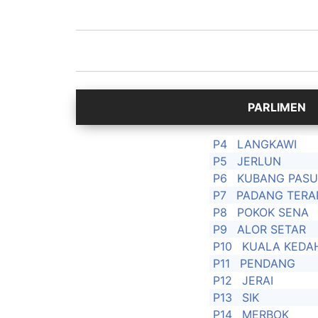
P4
LANGKAWI
P5
JERLUN
P6
KUBANG PAS
P7
PADANG TERA
P8
POKOK SENA
P9
ALOR SETAR
P10
KUALA KEDA
P11
PENDANG
P12
JERAI
P13
SIK
P14
MERBOK