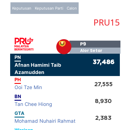
Keputusan
Keputusan Parti
Calon
PRU15
P9
Alor Setar
PN
37,486
Afnan Hamimi Taib
Azamudden
PH
27,555
Ooi Tze Min
BN
8,930
Tan Chee Hiong
GTA
2,383
Mohamad Nuhairi Rahmat