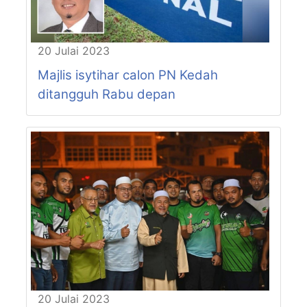
20 Julai 2023
Majlis isytihar calon PN Kedah
ditangguh Rabu depan
20 Julai 2023