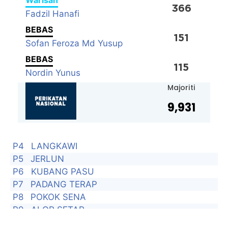
Warisan
366
Fadzil Hanafi
BEBAS
151
Sofan Feroza Md Yusup
BEBAS
115
Nordin Yunus
Majoriti
9,931
P4
LANGKAWI
P5
JERLUN
P6
KUBANG PASU
P7
PADANG TERAP
P8
POKOK SENA
P9
ALOR SETAR
P10
KUALA KEDAH