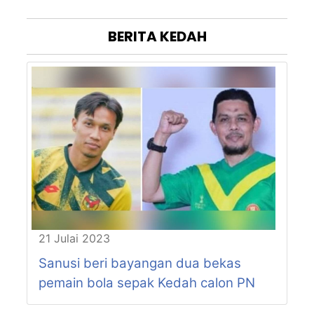
P11
PENDANG
P12
JERAI
BERITA
KEDAH
P13
SIK
P14
MERBOK
P15
SUNGAI PETANI
P16
BALING
P17
PADANG SERAI
P18
KULIM BANDAR BAHARU
21 Julai 2023
Sanusi beri bayangan dua bekas
pemain bola sepak Kedah calon PN