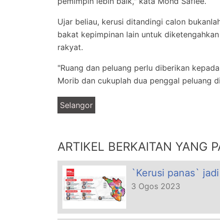
pemimpin lebih baik," kata Mohd Safiee.
Ujar beliau, kerusi ditandingi calon bukanl
bakat kepimpinan lain untuk diketengahk
rakyat.
"Ruang dan peluang perlu diberikan kepad
Morib dan cukuplah dua penggal peluang d
Selangor
ARTIKEL BERKAITAN YANG P
`Kerusi panas` jad
3 Ogos 2023