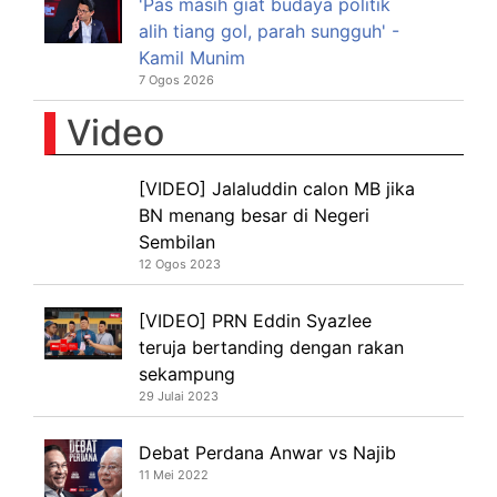
'Pas masih giat budaya politik
alih tiang gol, parah sungguh' -
Kamil Munim
7 Ogos 2026
Video
[VIDEO] Jalaluddin calon MB jika
BN menang besar di Negeri
Sembilan
12 Ogos 2023
[VIDEO] PRN Eddin Syazlee
teruja bertanding dengan rakan
sekampung
29 Julai 2023
Debat Perdana Anwar vs Najib
11 Mei 2022