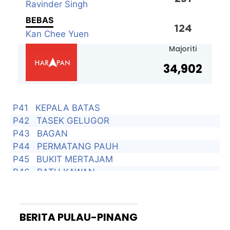
Ravinder Singh
BEBAS
124
Kan Chee Yuen
Majoriti
34,902
P41
KEPALA BATAS
P42
TASEK GELUGOR
P43
BAGAN
P44
PERMATANG PAUH
P45
BUKIT MERTAJAM
P46
BATU KAWAN
P47
NIBONG TEBAL
P48
BUKIT BENDERA
P49
TANJONG
BERITA
PULAU-PINANG
P50
JELUTONG