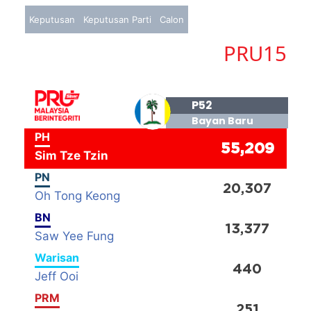
Keputusan
Keputusan Parti
Calon
PRU15
P52
Bayan Baru
PH
55,209
Sim Tze Tzin
PN
20,307
Oh Tong Keong
BN
13,377
Saw Yee Fung
Warisan
440
Jeff Ooi
PRM
251