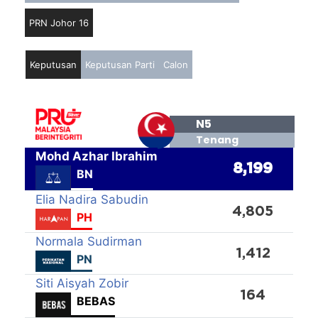
PRN Johor 16
Keputusan
Keputusan Parti
Calon
N5
Tenang
Mohd Azhar Ibrahim
8,199
BN
Elia Nadira Sabudin
4,805
PH
Normala Sudirman
1,412
PN
Siti Aisyah Zobir
164
BEBAS