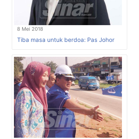
P163-N50
BUKIT PERMAI
P163-N51
BUKIT BATU
P163-N52
SENAI
P164-N53
BENUT
8 Mei 2018
P164-N54
PULAI SEBATANG
Tiba masa untuk berdoa: Pas Johor
P165-N55
PEKAN NANAS
P165-N56
KUKUP