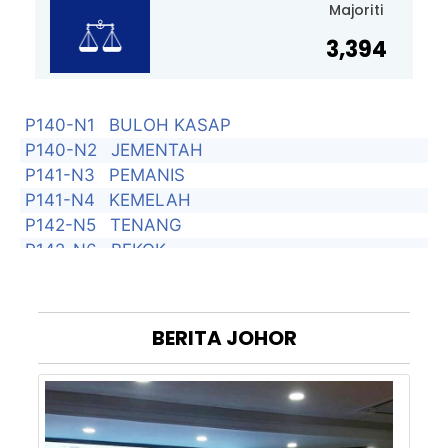
Majoriti
3,394
P140-N1
BULOH KASAP
P140-N2
JEMENTAH
P141-N3
PEMANIS
P141-N4
KEMELAH
P142-N5
TENANG
P142-N6
BEKOK
P143-N7
BUKIT KEPONG
P143-N8
BUKIT PASIR
P144-N9
GAMBIR
BERITA
JOHOR
P144-N10
TANGKAK
P144-N11
SEROM
P145-N12
BENTAYAN
P145-N13
SIMPANG JERAM