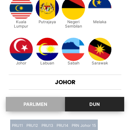
Kuala
Putrajaya
Negeri
Melaka
Lumpur
Sembilan
Johor
Labuan
Sabah
Sarawak
JOHOR
PRU11
PRU12
PRU13
PRU14
PRN Johor 15