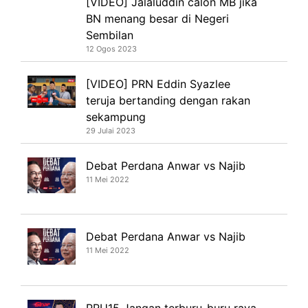
[VIDEO] Jalaluddin calon MB jika
BN menang besar di Negeri
Sembilan
12 Ogos 2023
[VIDEO] PRN Eddin Syazlee
teruja bertanding dengan rakan
sekampung
29 Julai 2023
Debat Perdana Anwar vs Najib
11 Mei 2022
Debat Perdana Anwar vs Najib
11 Mei 2022
PRU15 Jangan terburu-buru raya