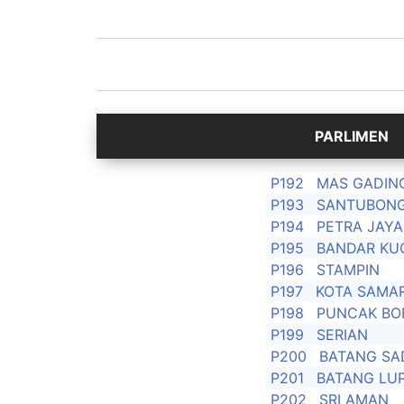
P192
MAS GADIN
P193
SANTUBON
P194
PETRA JAYA
P195
BANDAR KU
P196
STAMPIN
P197
KOTA SAMA
P198
PUNCAK BO
P199
SERIAN
P200
BATANG S
P201
BATANG LU
P202
SRI AMAN