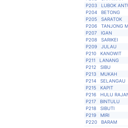
P203
LUBOK ANT
P204
BETONG
P205
SARATOK
P206
TANJONG M
P207
IGAN
P208
SARIKEI
P209
JULAU
P210
KANOWIT
P211
LANANG
P212
SIBU
P213
MUKAH
P214
SELANGAU
P215
KAPIT
P216
HULU RAJA
P217
BINTULU
P218
SIBUTI
P219
MIRI
P220
BARAM