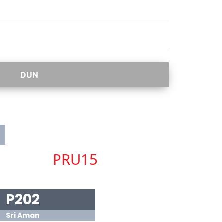
PRU15
P202
Sri Aman