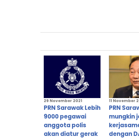
P221
LIMBANG
P222
LAWAS
29 November 2021
11 November 
PRN Sarawak Lebih
PRN Sara
9000 pegawai
mungkin j
anggota polis
kerjasam
akan diatur gerak
dengan D