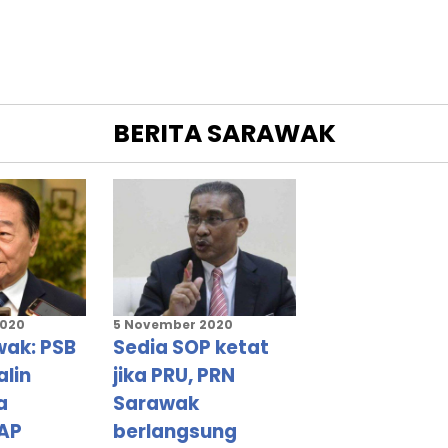
BERITA
SARAWAK
2020
5 November 2020
wak: PSB
Sedia SOP ketat
alin
jika PRU, PRN
a
Sarawak
AP
berlangsung