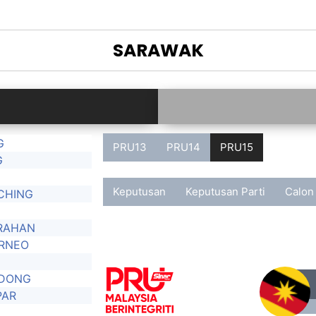
SARAWAK
G
PRU13
PRU14
PRU15
G
Keputusan
Keputusan Parti
Calon
CHING
RAHAN
RNEO
ADONG
PAR