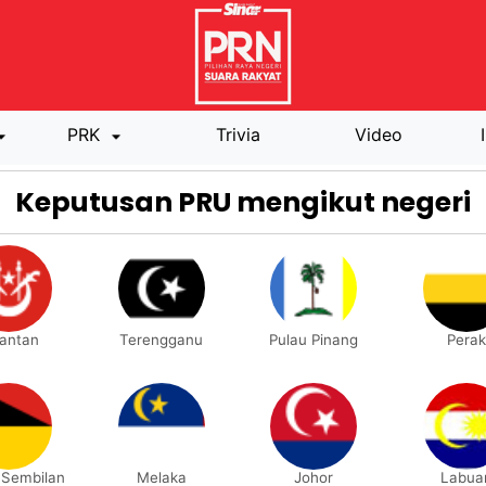
PRK
Trivia
Video
Keputusan PRU mengikut negeri
lantan
Terengganu
Pulau Pinang
Perak
 Sembilan
Melaka
Johor
Labua