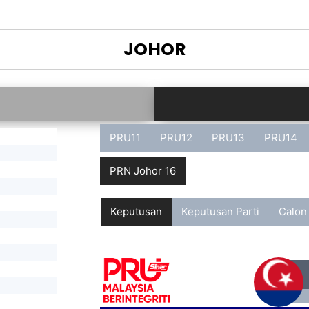
JOHOR
PRU11
PRU12
PRU13
PRU14
PRN Johor 16
Keputusan
Keputusan Parti
Calon
G