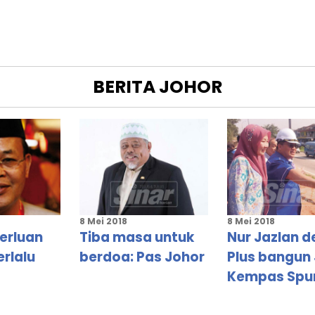
BERITA
JOHOR
A
RAT
GSA
8 Mei 2018
8 Mei 2018
erluan
Tiba masa untuk
Nur Jazlan d
rlalu
berdoa: Pas Johor
Plus bangun
Kempas Spu