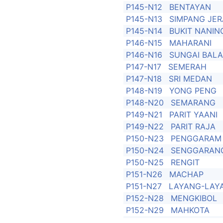
P145-N12
BENTAYAN
P145-N13
SIMPANG JE
P145-N14
BUKIT NANIN
P146-N15
MAHARANI
P146-N16
SUNGAI BAL
P147-N17
SEMERAH
P147-N18
SRI MEDAN
P148-N19
YONG PENG
P148-N20
SEMARANG
P149-N21
PARIT YAANI
P149-N22
PARIT RAJA
P150-N23
PENGGARAM
P150-N24
SENGGARAN
P150-N25
RENGIT
P151-N26
MACHAP
P151-N27
LAYANG-LAY
P152-N28
MENGKIBOL
P152-N29
MAHKOTA
P153-N30
PALOH