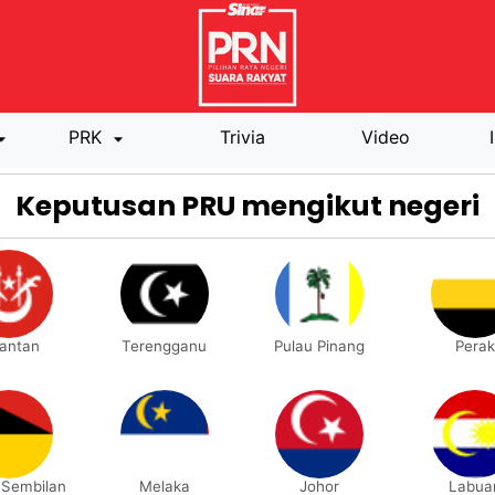
PRK
Trivia
Video
Keputusan PRU mengikut negeri
lantan
Terengganu
Pulau Pinang
Perak
 Sembilan
Melaka
Johor
Labua