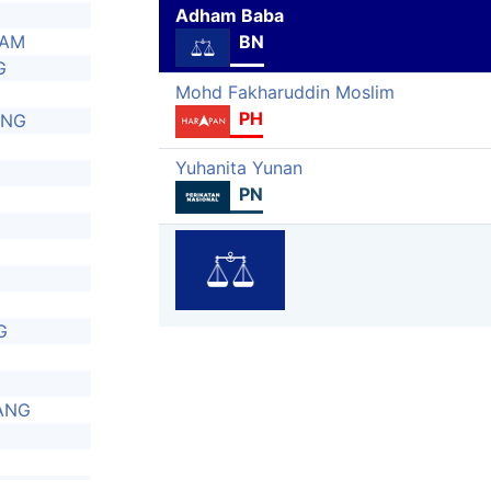
Adham Baba
RAM
BN
G
Mohd Fakharuddin Moslim
PH
ANG
Yuhanita Yunan
PN
G
ANG