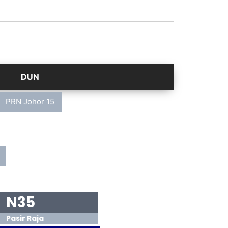
PRN Johor 15
N35
Pasir Raja