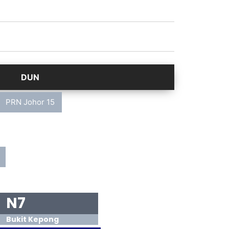
PRN Johor 15
N7
Bukit Kepong