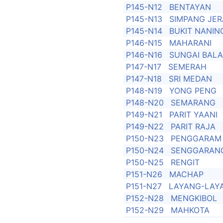
P145-N12
BENTAYAN
P145-N13
SIMPANG JE
P145-N14
BUKIT NANIN
P146-N15
MAHARANI
P146-N16
SUNGAI BAL
P147-N17
SEMERAH
P147-N18
SRI MEDAN
P148-N19
YONG PENG
P148-N20
SEMARANG
P149-N21
PARIT YAANI
P149-N22
PARIT RAJA
P150-N23
PENGGARAM
P150-N24
SENGGARAN
P150-N25
RENGIT
P151-N26
MACHAP
P151-N27
LAYANG-LAY
P152-N28
MENGKIBOL
P152-N29
MAHKOTA
P153-N30
PALOH