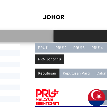
JOHOR
PRU11
PRU12
PRU13
PRU14
PRN Johor 16
Keputusan
Keputusan Parti
Calon
G