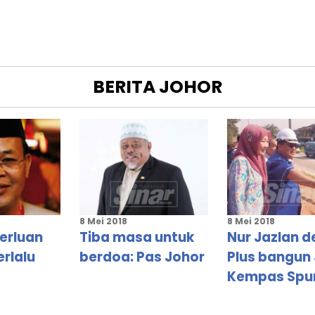
BERITA
JOHOR
A
RAT
GSA
8 Mei 2018
8 Mei 2018
erluan
Tiba masa untuk
Nur Jazlan d
rlalu
berdoa: Pas Johor
Plus bangun
Kempas Spu