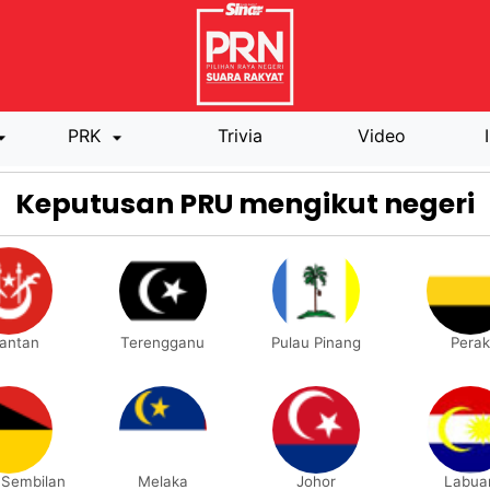
PRK
Trivia
Video
Keputusan PRU mengikut negeri
lantan
Terengganu
Pulau Pinang
Perak
 Sembilan
Melaka
Johor
Labua