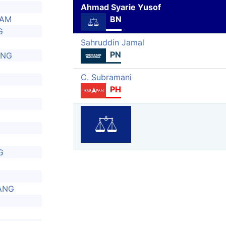
Ahmad Syarie Yusof
RAM
BN
G
Sahruddin Jamal
PN
ANG
C. Subramani
PH
G
ANG