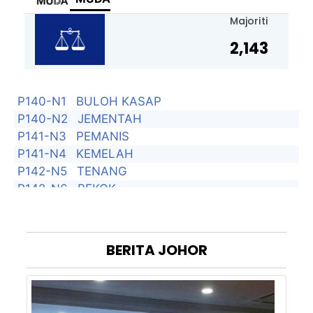
Majoriti
2,143
P140-N1
BULOH KASAP
P140-N2
JEMENTAH
P141-N3
PEMANIS
P141-N4
KEMELAH
P142-N5
TENANG
P142-N6
BEKOK
P143-N7
BUKIT KEPONG
P143-N8
BUKIT PASIR
P144-N9
GAMBIR
BERITA
JOHOR
P144-N10
TANGKAK
P144-N11
SEROM
P145-N12
BENTAYAN
P145-N13
SIMPANG JERAM