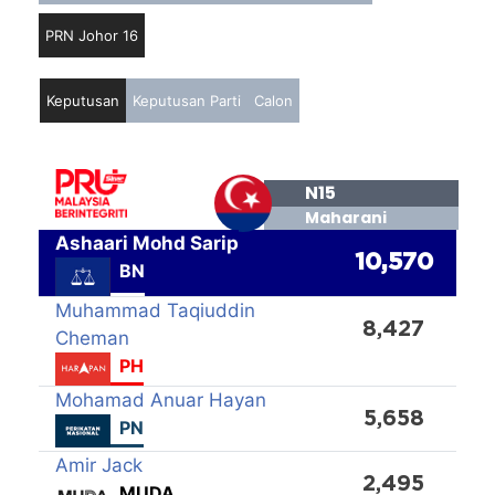
PRN Johor 16
Keputusan
Keputusan Parti
Calon
N15
Maharani
Ashaari Mohd Sarip
10,570
BN
Muhammad Taqiuddin
8,427
Cheman
PH
Mohamad Anuar Hayan
5,658
PN
Amir Jack
2,495
MUDA