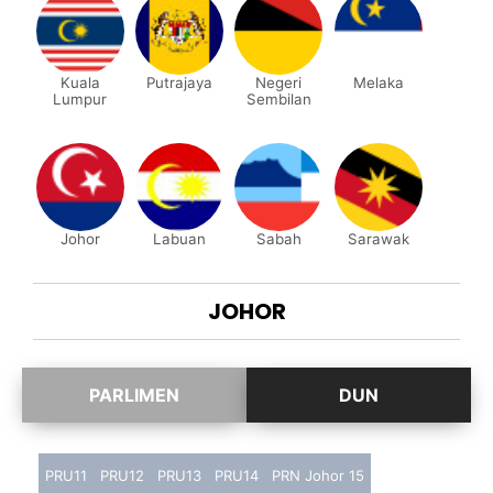
Kuala
Putrajaya
Negeri
Melaka
Lumpur
Sembilan
Johor
Labuan
Sabah
Sarawak
JOHOR
PRU11
PRU12
PRU13
PRU14
PRN Johor 15