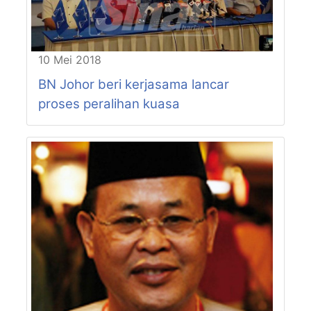
P148-N19
YONG PENG
P148-N20
SEMARANG
P149-N21
PARIT YAANI
P149-N22
PARIT RAJA
10 Mei 2018
P150-N23
PENGGARAM
BN Johor beri kerjasama lancar
P150-N24
SENGGARANG
proses peralihan kuasa
P150-N25
RENGIT
P151-N26
MACHAP
P151-N27
LAYANG-LAYANG
P152-N28
MENGKIBOL
P152-N29
MAHKOTA
P153-N30
PALOH
P153-N31
KAHANG
P154-N32
ENDAU
P154-N33
TENGGAROH
P155-N34
PANTI
P155-N35
PASIR RAJA
P156-N36
SEDILI