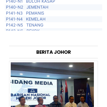
P140-N1
BULOH KASAP
P140-N2
JEMENTAH
P141-N3
PEMANIS
P141-N4
KEMELAH
P142-N5
TENANG
P142-N6
BEKOK
P143-N7
BUKIT KEPONG
P143-N8
BUKIT PASIR
P144-N9
GAMBIR
BERITA
JOHOR
P144-N10
TANGKAK
P144-N11
SEROM
P145-N12
BENTAYAN
P145-N13
SIMPANG JERAM
P145-N14
BUKIT NANING
P146-N15
MAHARANI
P146-N16
SUNGAI BALANG
P147-N17
SEMERAH
P147-N18
SRI MEDAN