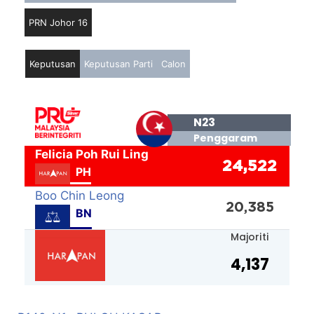
PRN Johor 16
Keputusan
Keputusan Parti
Calon
N23
Penggaram
Felicia Poh Rui Ling
24,522
PH
Boo Chin Leong
20,385
BN
Majoriti
4,137