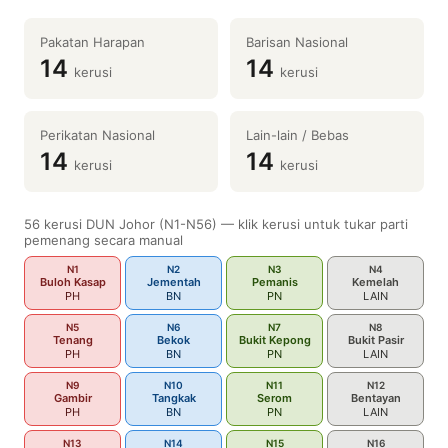
Pakatan Harapan
Barisan Nasional
14
14
kerusi
kerusi
Perikatan Nasional
Lain-lain / Bebas
14
14
kerusi
kerusi
56 kerusi DUN Johor (N1-N56) — klik kerusi untuk tukar parti
pemenang secara manual
N1
N2
N3
N4
Buloh Kasap
Jementah
Pemanis
Kemelah
PH
BN
PN
LAIN
N5
N6
N7
N8
Tenang
Bekok
Bukit Kepong
Bukit Pasir
PH
BN
PN
LAIN
N9
N10
N11
N12
Gambir
Tangkak
Serom
Bentayan
PH
BN
PN
LAIN
N13
N14
N15
N16