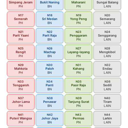
Simpang Jeram
Bukit Naning
Maharani
Sungai Balang
PH
BN
PN
LAIN
N17
N18
N19
N20
Semerah
Sri Medan
Yong Peng
Semarang
PH
BN
PN
LAIN
N21
N22
N23
N24
Parit Yaani
Parit Raja
Penggaram
Senggarang
PH
BN
PN
LAIN
N25
N26
N27
N28
Rengit
Machap
Layang-layang
Mengkibol
PH
BN
PN
LAIN
N29
N30
N31
N32
Mahkota
Paloh
Kahang
Endau
PH
BN
PN
LAIN
N33
N34
N35
N36
Tenggaroh
Panti
Pasir Raja
Sedili
PH
BN
PN
LAIN
N37
N38
N39
N40
Johor Lama
Penawar
Tanjung Surat
Tiram
PH
BN
PN
LAIN
N41
N42
N43
N44
Puteri Wangsa
Johor Jaya
Permas
Larkin
PH
BN
PN
LAIN