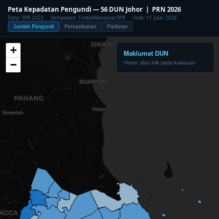
Peta Kepadatan Pengundi — 56 DUN Johor | PRN 2026
Data: SPR 2022 · Sempadan: TindakMalaysia/SPR · Undi: 11 Julai 2026
Jumlah Pengundi
Pertumbuhan
Parlimen
+
Maklumat DUN
Hover atau klik pada kawasan
−