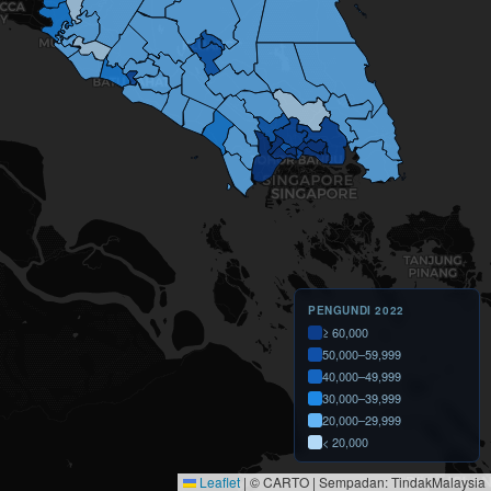
PENGUNDI 2022
≥ 60,000
50,000–59,999
40,000–49,999
30,000–39,999
20,000–29,999
< 20,000
Leaflet
|
© CARTO | Sempadan: TindakMalaysia